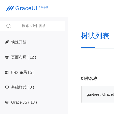
GraceUI

6.0 手册

树状列表
快速开始
页面布局 ( 12 )

Flex 布局 ( 2 )

组件名称
基础样式 ( 9 )

gui-tree : Gra
Grace.JS ( 18 )
