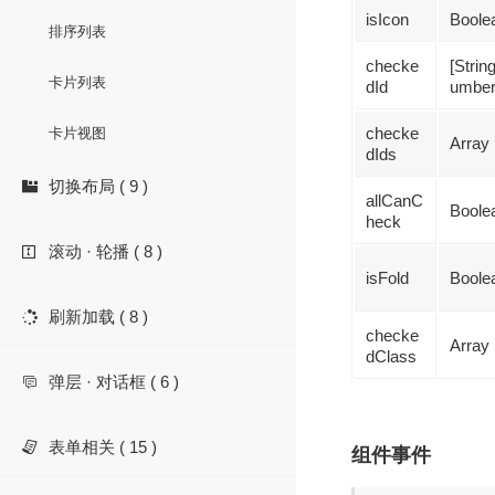
isIcon
Boole
排序列表
checke
[Strin
卡片列表
dId
umber
checke
卡片视图
Array
dIds
切换布局 ( 9 )

allCanC
Boole
heck
滚动 · 轮播 ( 8 )

isFold
Boole
刷新加载 ( 8 )

checke
Array
dClass
弹层 · 对话框 ( 6 )

表单相关 ( 15 )

组件事件