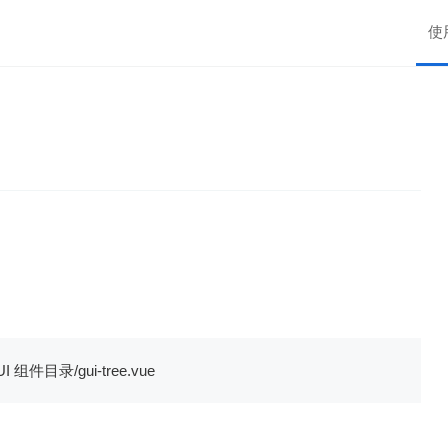
使
ceUI 组件目录/gui-tree.vue