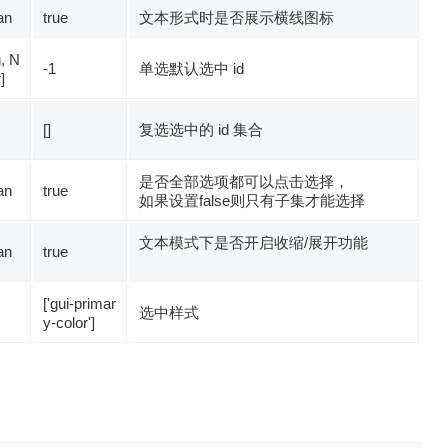
an
true
文本形式时是否展示横线图标
g, N
-1
单选默认选中 id
]
[]
复选选中的 id 集合
是否全部选项都可以点击选择，
an
true
如果设置false则只有子集才能选择
文本模式下是否开启收缩/展开功能
an
true
['gui-primar
选中样式
y-color']