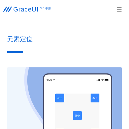
GraceUI

3.0 手册

元素定位