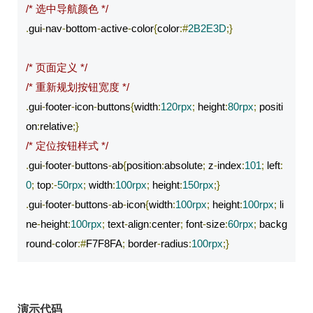
/* 选中导航颜色 */
.
gui
-
nav
-
bottom
-
active
-
color
{
color
:#
2B2E3D
;}
/* 页面定义 */
/* 重新规划按钮宽度 */
.
gui
-
footer
-
icon
-
buttons
{
width
:
120rpx
;
 height
:
80rpx
;
 positi
on
:
relative
;}
/* 定位按钮样式 */
.
gui
-
footer
-
buttons
-
ab
{
position
:
absolute
;
 z
-
index
:
101
;
 left
:
0
;
 top
:-
50rpx
;
 width
:
100rpx
;
 height
:
150rpx
;}
.
gui
-
footer
-
buttons
-
ab
-
icon
{
width
:
100rpx
;
 height
:
100rpx
;
 li
ne
-
height
:
100rpx
;
 text
-
align
:
center
;
 font
-
size
:
60rpx
;
 backg
round
-
color
:#
F7F8FA
;
 border
-
radius
:
100rpx
;}
演示代码