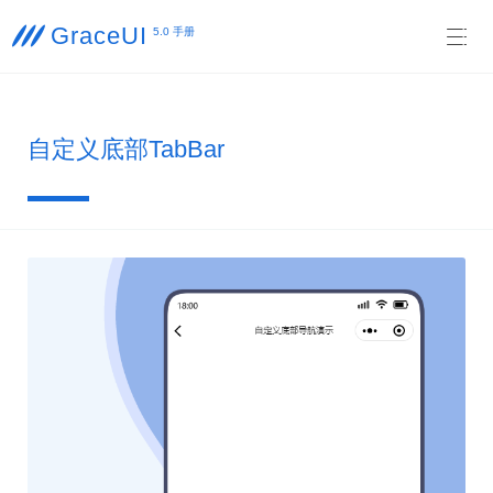
GraceUI

5.0 手册

自定义底部TabBar