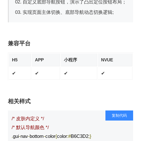
02. 自定义底部导航按钮，演示了凸出定位按钮布局；
03. 实现页面主体切换、底部导航动态切换逻辑;
兼容平台
H5
APP
小程序
NVUE
✔
✔
✔
✔
相关样式
复制代码
/* 皮肤内定义 */
/* 默认导航颜色 */
.
gui
-
nav
-
bottom
-
color
{
color
:#
B6C3D2
;}