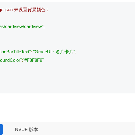
age.json 来设置背景颜色 :
es/cardview/cardview"
,
tionBarTitleText"
:
"GraceUI · 名片卡片"
,
roundColor"
:
"#F8F8F8"
NVUE 版本