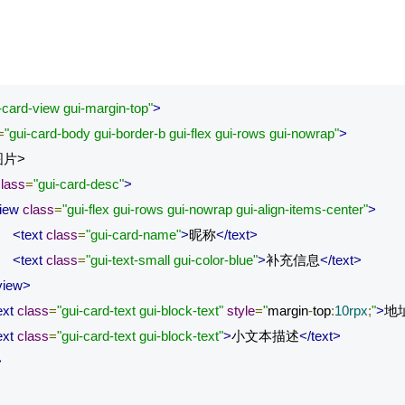
-card-view gui-margin-top"
>
=
"gui-card-body gui-border-b gui-flex gui-rows gui-nowrap"
>
lass
=
"gui-card-desc"
>
iew
class
=
"gui-flex gui-rows gui-nowrap gui-align-items-center"
>
<text
class
=
"gui-card-name"
>
昵称
</text>
<text
class
=
"gui-text-small gui-color-blue"
>
补充信息
</text>
view>
ext
class
=
"gui-card-text gui-block-text"
style
=
"
margin
-
top
:
10rpx
;
"
>
地
ext
class
=
"gui-card-text gui-block-text"
>
小文本描述
</text>
>