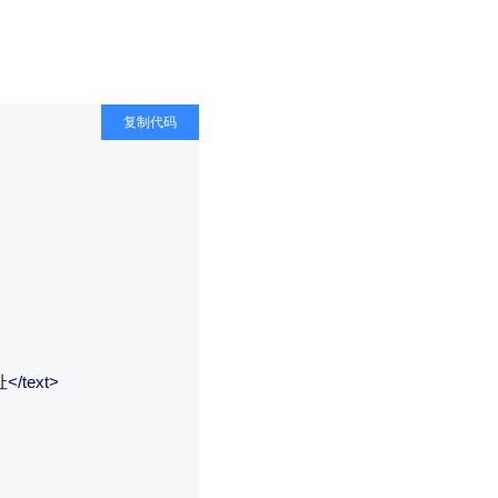
复制代码
址
</text>