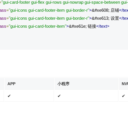
=
"gui-card-footer gui-flex gui-rows gui-nowrap gui-space-between gui-
lass
=
"gui-icons gui-card-footer-item gui-border-r"
>
&#xe608; 店铺
</te
lass
=
"gui-icons gui-card-footer-item gui-border-r"
>
&#xe613; 设置
</te
lass
=
"gui-icons gui-card-footer-item"
>
&#xe61e; 链接
</text>
APP
小程序
NV
✔
✔
✔