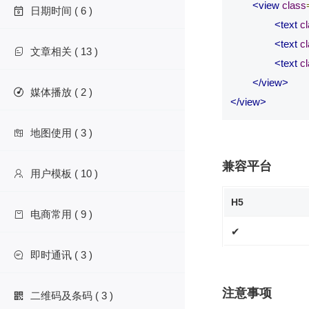
<view
class
日期时间 ( 6 )

<text
c
<text
c
文章相关 ( 13 )

<text
c
</view>
媒体播放 ( 2 )

</view>
地图使用 ( 3 )

兼容平台
用户模板 ( 10 )

H5
电商常用 ( 9 )

✔
即时通讯 ( 3 )

注意事项
二维码及条码 ( 3 )
