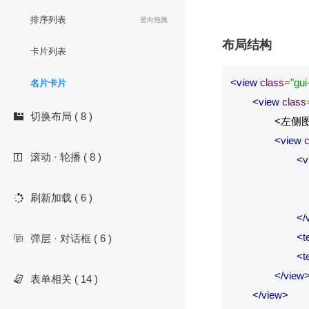
排序列表
竖向拖拽
布局结构
卡片列表
<view
class
=
"gui
名片卡片
<view
class
切换布局 ( 8 )

		<左侧图片>

<view
c
滚动 · 轮播 ( 8 )

<v
刷新加载 ( 6 )

</
<t
弹层 · 对话框 ( 6 )

<t
</view
表单相关 ( 14 )

</view>