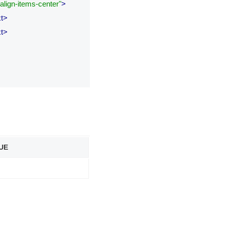
align-items-center"
>
xt>
xt>
UE