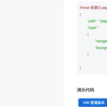
//nvue 请通过 p
{
"path"
:
"pag
"style"
:
{
"naviga
"backg
}
}
演示代码
UNI 普通版本