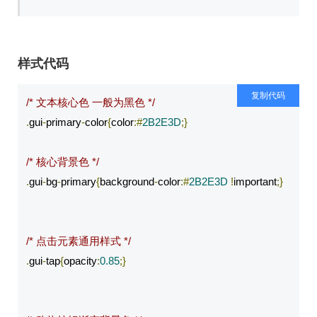
样式代码
复制代码
/* 文本核心色 一般为黑色 */
.
gui
-
primary
-
color
{
color
:#
2B2E3D
;}
/* 核心背景色 */
.
gui
-
bg
-
primary
{
background
-
color
:#
2B2E3D
!
important
;}
/* 点击元素通用样式 */
.
gui
-
tap
{
opacity
:
0.85
;}