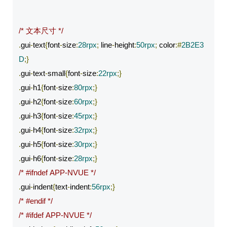
/* 文本尺寸 */
.
gui
-
text
{
font
-
size
:
28rpx
;
 line
-
height
:
50rpx
;
 color
:#
2B2E3
D
;}
.
gui
-
text
-
small
{
font
-
size
:
22rpx
;}
.
gui
-
h1
{
font
-
size
:
80rpx
;}
.
gui
-
h2
{
font
-
size
:
60rpx
;}
.
gui
-
h3
{
font
-
size
:
45rpx
;}
.
gui
-
h4
{
font
-
size
:
32rpx
;}
.
gui
-
h5
{
font
-
size
:
30rpx
;}
.
gui
-
h6
{
font
-
size
:
28rpx
;}
/* #ifndef APP-NVUE */
.
gui
-
indent
{
text
-
indent
:
56rpx
;}
/* #endif */
/* #ifdef APP-NVUE */