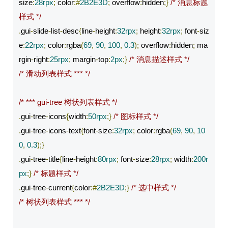
size
:
28rpx
;
 color
:#
2B2E3D
;
 overflow
:
hidden
;}
/* 消息标题
样式 */
.
gui
-
slide
-
list
-
desc
{
line
-
height
:
32rpx
;
 height
:
32rpx
;
 font
-
siz
e
:
22rpx
;
 color
:
rgba
(
69
,
90
,
100
,
0.3
);
 overflow
:
hidden
;
 ma
rgin
-
right
:
25rpx
;
 margin
-
top
:
2px
;}
/* 消息描述样式 */
/* 滑动列表样式 *** */
/* *** gui-tree 树状列表样式 */
.
gui
-
tree
-
icons
{
width
:
50rpx
;}
/* 图标样式 */
.
gui
-
tree
-
icons
-
text
{
font
-
size
:
32rpx
;
 color
:
rgba
(
69
,
90
,
10
0
,
0.3
);}
.
gui
-
tree
-
title
{
line
-
height
:
80rpx
;
 font
-
size
:
28rpx
;
 width
:
200r
px
;}
/* 标题样式 */
.
gui
-
tree
-
current
{
color
:#
2B2E3D
;}
/* 选中样式 */
/* 树状列表样式 *** */