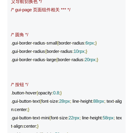
义导航切换色 */
/* gui-page 页面组件相关 *** */
/* 圆角 */
.
gui
-
border
-
radius
-
small
{
border
-
radius
:
6rpx
;}
.
gui
-
border
-
radius
{
border
-
radius
:
10rpx
;}
.
gui
-
border
-
radius
-
large
{
border
-
radius
:
20rpx
;}
/* 按钮 */
.
button
-
hover
{
opacity
:
0.8
;}
.
gui
-
button
-
text
{
font
-
size
:
28rpx
;
 line
-
height
:
88rpx
;
 text
-
alig
n
:
center
;}
.
gui
-
button
-
text
-
mini
{
font
-
size
:
22rpx
;
 line
-
height
:
58rpx
;
 tex
t
-
align
:
center
;}