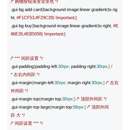
/* 购物按钮渐变背景色 */
.
gui
-
bg
-
add
-
card
{
background
-
image
:
linear
-
gradient
(
to rig
ht
,
#F1CF53,#F29C39) !important;}
.
gui
-
bg
-
buy
{
background
-
image
:
linear
-
gradient
(
to right
,
#E
86E35,#EB5058) !important;}
/* *** 间距设置 */
.
gui
-
padding
{
padding
-
left
:
30rpx
;
 padding
-
right
:
30rpx
;}
/
* 左右内间距 */
.
gui
-
margin
{
margin
-
left
:
30rpx
;
 margin
-
right
:
30rpx
;}
/* 左右
外间距 */
.
gui
-
margin
-
top
{
margin
-
top
:
30rpx
;}
/* 顶部外间距 */
.
gui
-
margin
-
top
-
large
{
margin
-
top
:
58rpx
;}
/* 顶部外间
距 大 */
/* 间距设置 *** */