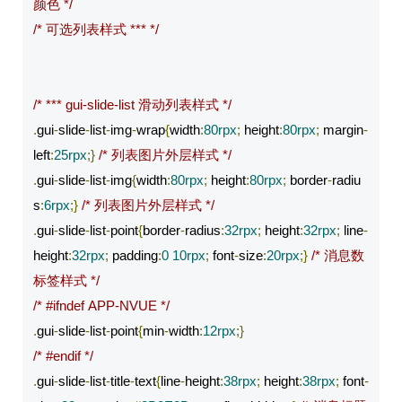
颜色 */
/* 可选列表样式 *** */
/* *** gui-slide-list 滑动列表样式 */
.
gui
-
slide
-
list
-
img
-
wrap
{
width
:
80rpx
;
 height
:
80rpx
;
 margin
-
left
:
25rpx
;}
/* 列表图片外层样式 */
.
gui
-
slide
-
list
-
img
{
width
:
80rpx
;
 height
:
80rpx
;
 border
-
radiu
s
:
6rpx
;}
/* 列表图片外层样式 */
.
gui
-
slide
-
list
-
point
{
border
-
radius
:
32rpx
;
 height
:
32rpx
;
 line
-
height
:
32rpx
;
 padding
:
0
10rpx
;
 font
-
size
:
20rpx
;}
/* 消息数
标签样式 */
/* #ifndef APP-NVUE */
.
gui
-
slide
-
list
-
point
{
min
-
width
:
12rpx
;}
/* #endif */
.
gui
-
slide
-
list
-
title
-
text
{
line
-
height
:
38rpx
;
 height
:
38rpx
;
 font
-