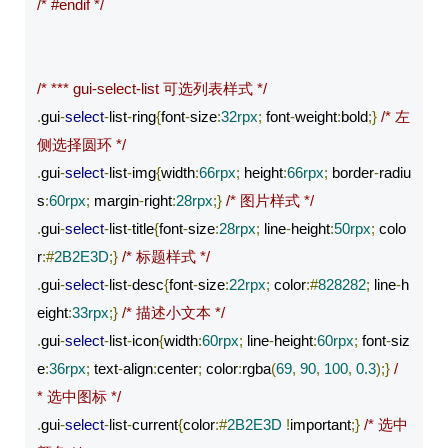
/* #endif */
/* *** gui-select-list 可选列表样式 */
.
gui
-
select
-
list
-
ring
{
font
-
size
:
32rpx
;
 font
-
weight
:
bold
;}
/* 左
侧选择圆环 */
.
gui
-
select
-
list
-
img
{
width
:
66rpx
;
 height
:
66rpx
;
 border
-
radiu
s
:
60rpx
;
 margin
-
right
:
28rpx
;}
/* 图片样式 */
.
gui
-
select
-
list
-
title
{
font
-
size
:
28rpx
;
 line
-
height
:
50rpx
;
 colo
r
:#
2B2E3D
;}
/* 标题样式 */
.
gui
-
select
-
list
-
desc
{
font
-
size
:
22rpx
;
 color
:#
828282
;
 line
-
h
eight
:
33rpx
;}
/* 描述小文本 */
.
gui
-
select
-
list
-
icon
{
width
:
60rpx
;
 line
-
height
:
60rpx
;
 font
-
siz
e
:
36rpx
;
 text
-
align
:
center
;
 color
:
rgba
(
69
,
90
,
100
,
0.3
);}
/
* 选中图标 */
.
gui
-
select
-
list
-
current
{
color
:#
2B2E3D
!
important
;}
/* 选中