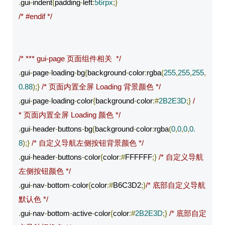
.
gui
-
indent
{
padding
-
left
:
56rpx
;}
/* #endif */
/* *** gui-page 页面组件相关  */
.
gui
-
page
-
loading
-
bg
{
background
-
color
:
rgba
(
255
,
255
,
255
,
0.88
);}
/* 页面内置全屏 Loading 背景颜色 */
.
gui
-
page
-
loading
-
color
{
background
-
color
:#
2B2E3D
;}
/
* 页面内置全屏 Loading 颜色 */
.
gui
-
header
-
buttons
-
bg
{
background
-
color
:
rgba
(
0
,
0
,
0
,
0.
8
);}
/* 自定义导航左侧按钮背景颜色 */
.
gui
-
header
-
buttons
-
color
{
color
:#
FFFFFF
;}
/* 自定义导航
左侧按钮颜色 */
.
gui
-
nav
-
bottom
-
color
{
color
:#
B6C3D2
;}
/* 底部自定义导航
默认色 */
.
gui
-
nav
-
bottom
-
active
-
color
{
color
:#
2B2E3D
;}
/* 底部自定