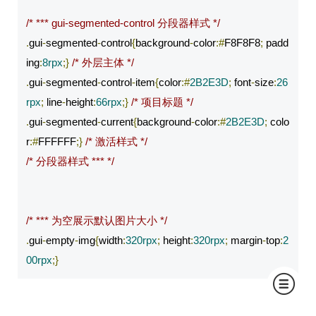
/* *** gui-segmented-control 分段器样式 */
.
gui
-
segmented
-
control
{
background
-
color
:#
F8F8F8
;
 padd
ing
:
8rpx
;}
/* 外层主体 */
.
gui
-
segmented
-
control
-
item
{
color
:#
2B2E3D
;
 font
-
size
:
26
rpx
;
 line
-
height
:
66rpx
;}
/* 项目标题 */
.
gui
-
segmented
-
current
{
background
-
color
:#
2B2E3D
;
 colo
r
:#
FFFFFF
;}
/* 激活样式 */
/* 分段器样式 *** */
/* *** 为空展示默认图片大小 */
.
gui
-
empty
-
img
{
width
:
320rpx
;
 height
:
320rpx
;
 margin
-
top
:
2
00rpx
;}
