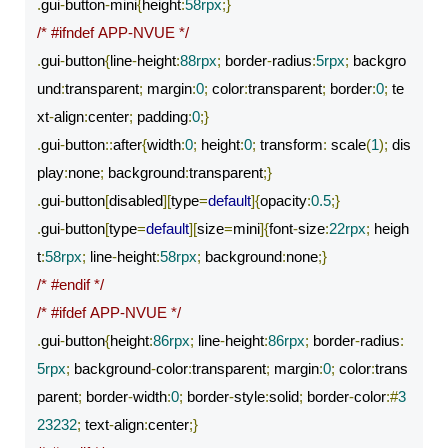
.
gui
-
button
-
mini
{
height
:
58rpx
;}
/* #ifndef APP-NVUE */
.
gui
-
button
{
line
-
height
:
88rpx
;
 border
-
radius
:
5rpx
;
 backgro
und
:
transparent
;
 margin
:
0
;
 color
:
transparent
;
 border
:
0
;
 te
xt
-
align
:
center
;
 padding
:
0
;}
.
gui
-
button
::
after
{
width
:
0
;
 height
:
0
;
 transform
:
 scale
(
1
);
 dis
play
:
none
;
 background
:
transparent
;}
.
gui
-
button
[
disabled
][
type
=
default
]{
opacity
:
0.5
;}
.
gui
-
button
[
type
=
default
][
size
=
mini
]{
font
-
size
:
22rpx
;
 heigh
t
:
58rpx
;
 line
-
height
:
58rpx
;
 background
:
none
;}
/* #endif */
/* #ifdef APP-NVUE */
.
gui
-
button
{
height
:
86rpx
;
 line
-
height
:
86rpx
;
 border
-
radius
:
5rpx
;
 background
-
color
:
transparent
;
 margin
:
0
;
 color
:
trans
parent
;
 border
-
width
:
0
;
 border
-
style
:
solid
;
 border
-
color
:#
3
23232
;
 text
-
align
:
center
;}