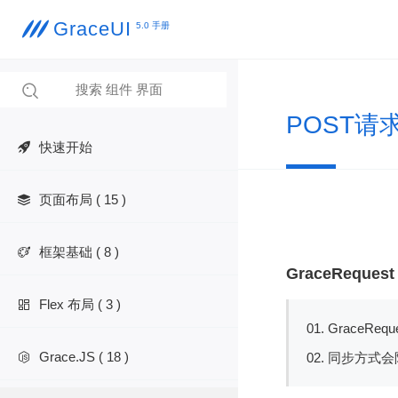
GraceUI

5.0 手册

POST请
快速开始
页面布局 ( 15 )

框架基础 ( 8 )

GraceReques
Flex 布局 ( 3 )

01. Grace
Grace.JS ( 18 )
02. 同步方
