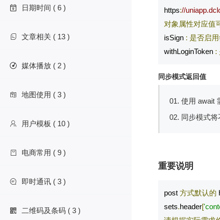
日期时间 ( 6 )

https
:
//uniapp.dcl
对象属性对应值
文章相关 ( 13 )

isSign 
:
是否启用
withLoginToken 
:
媒体播放 ( 2 )

同步模式返回值
地图使用 ( 3 )

01. 使用 awai
02. 同步模式
用户模板 ( 10 )

电商常用 ( 9 )

重要说明
即时通讯 ( 3 )

post 
方式默认的
 
sets
.
header
[
'cont
二维码及条码 ( 3 )
