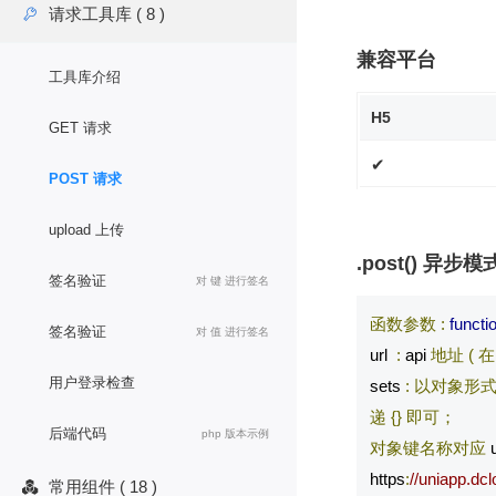
请求工具库 ( 8 )

兼容平台
工具库介绍
H5
GET 请求
✔
POST 请求
upload 上传
.post() 异步模
签名验证
对 键 进行签名
函数参数
:
functi
签名验证
对 值 进行签名
url  
:
 api 
地址
(
在
用户登录检查
sets 
:
以对象形
递
{}
即可；
后端代码
php 版本示例
对象键名称对应
 
https
:
//uniapp.dcl
常用组件 ( 18 )
