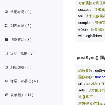
对象属性对应值
success 
:
请求成
常用布局 ( 9 )

fail 
:
请求失败回
complete 
:
请求
列表布局 ( 8 )

isSign 
:
是否启用
withLoginToken 
:
切换布局 ( 8 )

滚动 · 轮播 ( 8 )

.postSync()
刷新加载 ( 6 )

函数参数
:
 getSy
函数参数
:
functi
弹层 · 对话框 ( 6 )

url  
:
 api 
地址
(
在
sets 
:
以对象形
表单相关 ( 14 )

递
{}
即可；
对象键名称对应
 