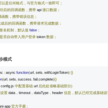
可以是任何格式，与官方格式一致即可；
功后的回调函数，携带
 api 
接口数据；
调函数，携带错误信息；
完成后的回调函数，携带请求完成数据；
签名机制，默认值
false
；
是否自动带入用户登录
 token 
数据；
 同步模式
nc 
:
 async 
function
(
url
,
 sets
,
 withLoginToken
)
{}
on
(
url
,
 sets
,
 success
,
 fail
,
complete
){}
 config
.
js 
中配置基础
 url 
后此处省略基础部分)
式设置
 data
，
timeout
，
dataType
，
header 
信息，默认已经完成基础设
uni
-
app 
官方手册
: