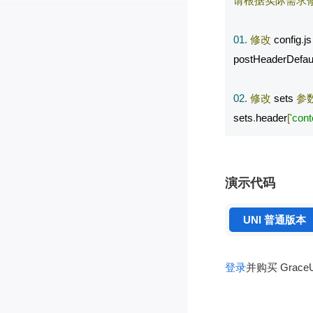
请根据实际需求
01.
修改
 config
.
js

postHeaderDefaul
02.
修改
 sets 
参
sets
.
header
[
'cont
演示代码
UNI 普通版本
登录
并购买 Grac