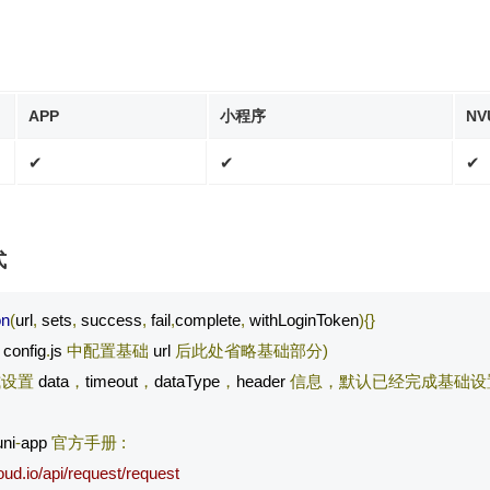
APP
小程序
NV
✔
✔
✔
式
on
(
url
,
 sets
,
 success
,
 fail
,
complete
,
 withLoginToken
){}
 config
.
js 
中配置基础
 url 
后此处省略基础部分)
式设置
 data
，
timeout
，
dataType
，
header 
信息，默认已经完成基础设
uni
-
app 
官方手册
:
oud.io/api/request/request