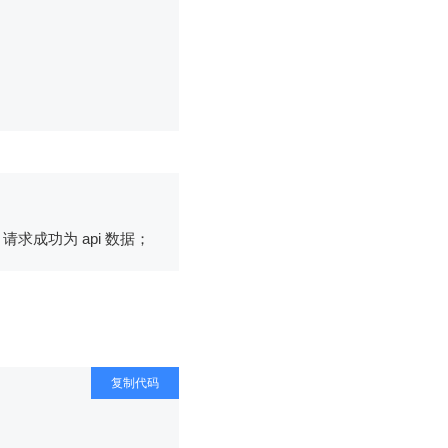
求成功为 api 数据；
复制代码