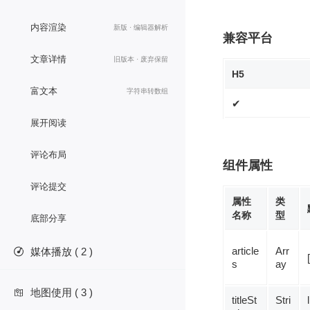
内容渲染
新版 · 编辑器解析
兼容平台
文章详情
旧版本 · 废弃保留
H5
富文本
字符串转数组
✔
展开阅读
评论布局
组件属性
评论提交
属性
类
名称
型
底部分享
article
Arr
媒体播放 ( 2 )

[
s
ay
地图使用 ( 3 )

titleSt
Stri