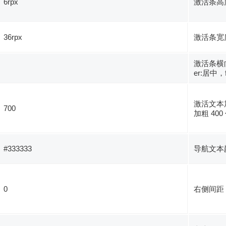
6rpx
激活条高
36rpx
激活条宽
激活条横向
er:居中，f
激活文本加粗
700
加粗 40
#333333
导航文本
0
右侧间距 