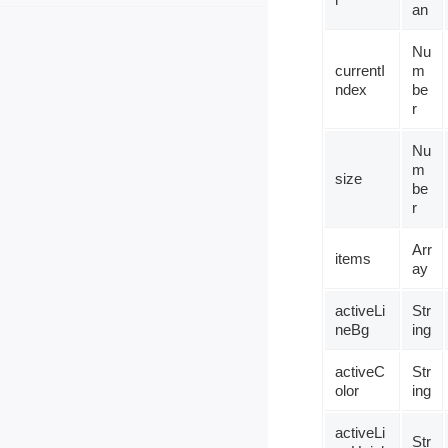
an
Nu
currentI
m
ndex
be
r
Nu
m
size
be
r
Arr
items
ay
activeLi
Str
neBg
ing
activeC
Str
olor
ing
activeLi
Str