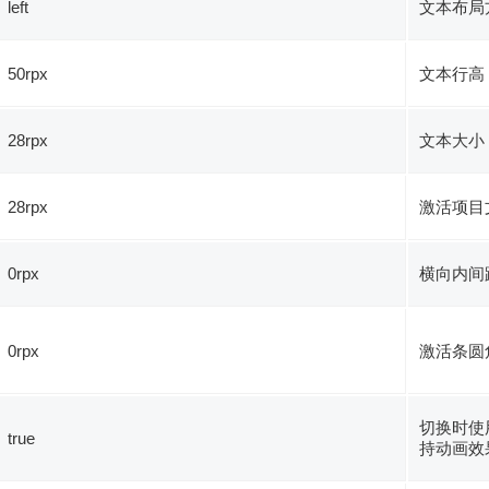
left
文本布局
50rpx
文本行高
28rpx
文本大小
28rpx
激活项目
0rpx
横向内间
0rpx
激活条圆
切换时使用
true
持动画效果