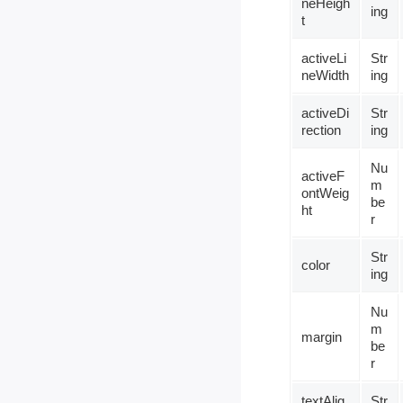
neHeigh
ing
t
activeLi
Str
neWidth
ing
activeDi
Str
rection
ing
Nu
activeF
m
ontWeig
be
ht
r
Str
color
ing
Nu
m
margin
be
r
textAlig
Str