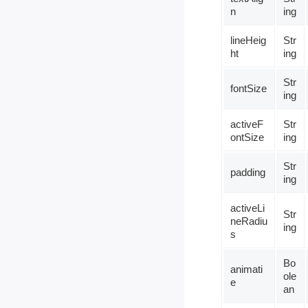
n
ing
lineHeig
Str
ht
ing
Str
fontSize
ing
activeF
Str
ontSize
ing
Str
padding
ing
activeLi
Str
neRadiu
ing
s
Bo
animati
ole
e
an