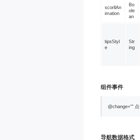
Bo
scorllAn
ole
imation
an
tipsStyl
Str
e
ing
组件事件
@change=
导航数据格式