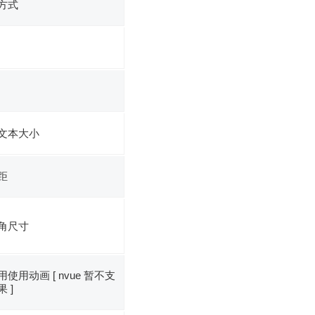
方式
文本大小
距
角尺寸
使用动画 [ nvue 暂不支
 ]