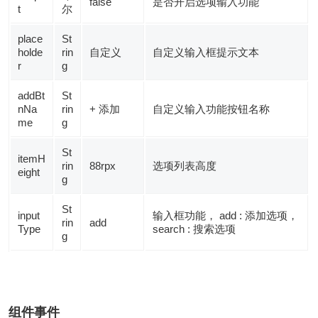
false
是否开启选项输入功能
t
尔
place
St
holde
rin
自定义
自定义输入框提示文本
r
g
addBt
St
nNa
rin
+ 添加
自定义输入功能按钮名称
me
g
St
itemH
rin
88rpx
选项列表高度
eight
g
St
input
输入框功能， add : 添加选项，
rin
add
Type
search : 搜索选项
g
组件事件