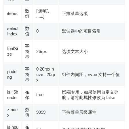
数
['选项',
items
下拉菜单选项
组
......]
select
数
0
默认选中的项目索引
Index
值
字
fontSi
符
26rpx
选项文本大小
ze
串
字
0 20rpx n
paddi
符
uve : 20rp
组件内间距，nvue 支持一个值
ng
串
x
isH5h
布
h5端专用，如果使用自定义导
true
eader
尔
航，请将此属性修改为 false
zInde
数
9999
下拉菜单层级属性
x
值
isInpu
布